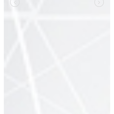
referada su izuzetno
pristupačni i uvijek spremni
pomoći. Prije nego što sam
upisao VSITE radio sam
nezanimljive poslove, a evo
danas radim kao programer.“