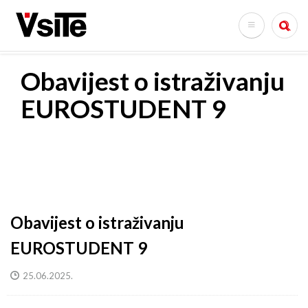
Skoči
na
Search
glavni
sadržaj
Obavijest o istraživanju
EUROSTUDENT 9
Obavijest o istraživanju
EUROSTUDENT 9
25.06.2025.