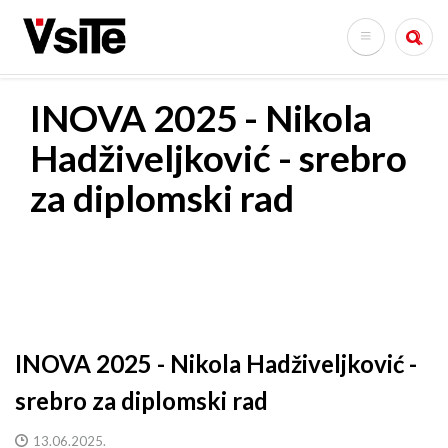
Skoči
na
Search
glavni
sadržaj
INOVA 2025 - Nikola
Hadživeljković - srebro
za diplomski rad
INOVA 2025 - Nikola Hadživeljković -
srebro za diplomski rad
13.06.2025.