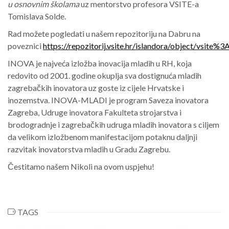
u osnovnim školama
uz mentorstvo profesora VSITE-a
Tomislava Solde.
Rad možete pogledati u našem repozitoriju na Dabru na
poveznici
https://repozitorij.vsite.hr/islandora/object/vsite%3
INOVA je najveća izložba inovacija mladih u RH, koja
redovito od 2001. godine okuplja sva dostignuća mladih
zagrebačkih inovatora uz goste iz cijele Hrvatske i
inozemstva. INOVA-MLADI je program Saveza inovatora
Zagreba, Udruge inovatora Fakulteta strojarstva i
brodogradnje i zagrebačkih udruga mladih inovatora s ciljem
da velikom izložbenom manifestacijom potaknu daljnji
razvitak inovatorstva mladih u Gradu Zagrebu.
Čestitamo našem Nikoli na ovom uspjehu!
TAGS