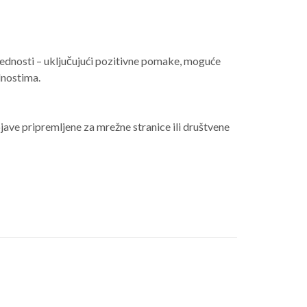
rijednosti – uključujući pozitivne pomake, moguće
dnostima.
objave pripremljene za mrežne stranice ili društvene