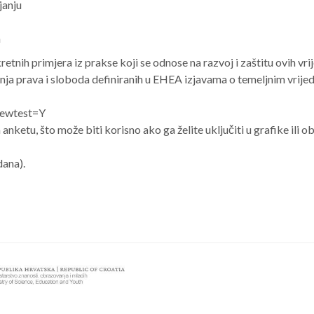
janju
a
retnih primjera iz prakse koji se odnose na razvoj i zaštitu ovih v
ršenja prava i sloboda definiranih u EHEA izjavama o temeljnim vrije
newtest=Y
anketu, što može biti korisno ako ga želite uključiti u grafike ili 
dana).