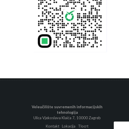
Veleučilište suvremenih informacijskih
tehnologija
Ulica Vjekoslava Klaića 7, 10000 Zagreb
Kontakt
Lokacija
Tlocrt