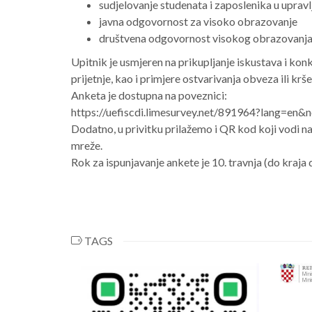
sudjelovanje studenata i zaposlenika u upravl
javna odgovornost za visoko obrazovanje
društvena odgovornost visokog obrazovanj
Upitnik je usmjeren na prikupljanje iskustava i konk
prijetnje, kao i primjere ostvarivanja obveza ili k
Anketa je dostupna na poveznici:
https://uefiscdi.limesurvey.net/891964?lang=en&
Dodatno, u privitku prilažemo i QR kod koji vodi na 
mreže.
Rok za ispunjavanje ankete je 10. travnja (do kraja 
TAGS