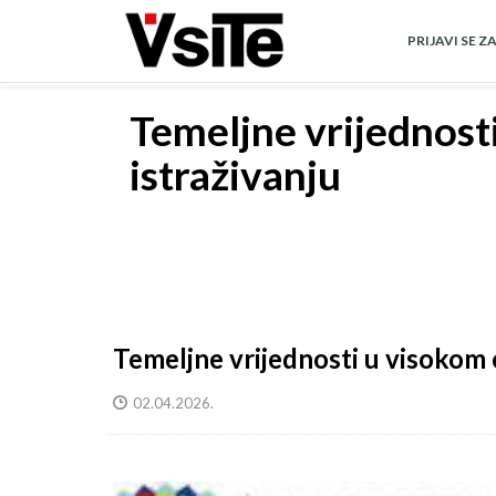
Skoči
na
PRIJAVI SE Z
glavni
sadržaj
Temeljne vrijednosti
istraživanju
Temeljne vrijednosti u visokom o
02.04.2026.