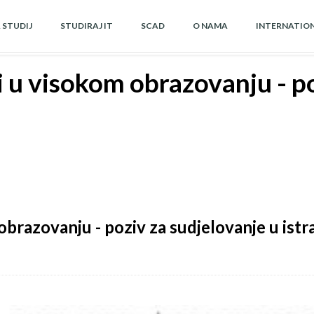
A STUDIJ
STUDIRAJ IT
SCAD
O NAMA
INTERNATIO
 u visokom obrazovanju - po
brazovanju - poziv za sudjelovanje u istr