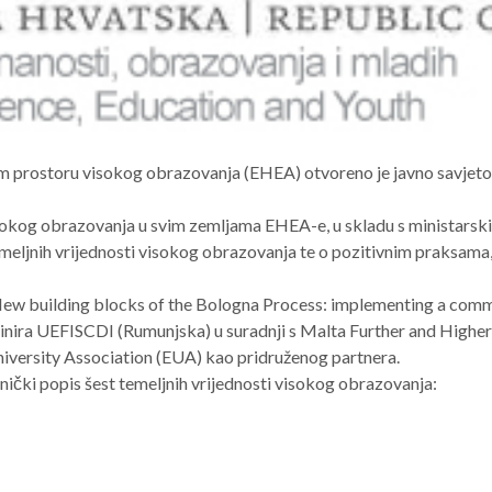
kom prostoru visokog obrazovanja (EHEA) otvoreno je javno savjet
sokog obrazovanja u svim zemljama EHEA-e, u skladu s ministarskim
temeljnih vrijednosti visokog obrazovanja te o pozitivnim praksama
ew building blocks of the Bologna Process: implementing a comm
inira UEFISCDI (Rumunjska) u suradnji s Malta Further and High
niversity Association (EUA) kao pridruženog partnera.
nički popis šest temeljnih vrijednosti visokog obrazovanja: