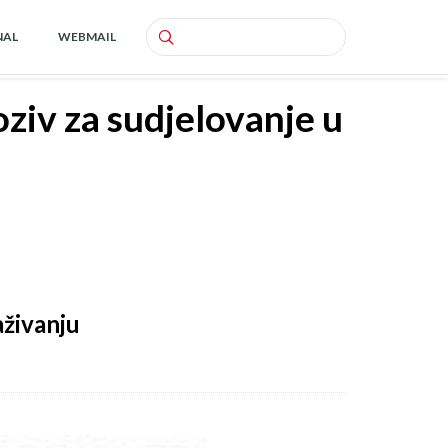
NAL
WEBMAIL
Search
ziv za sudjelovanje u
aživanju