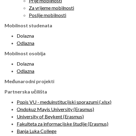
Prije mobilnosti
Za vrijeme mobilnosti
Poslije mobilnosti
Mobilnost studenata
Dolazna
Odlazna
Mobilnost osoblja
Dolazna
Odlazna
Međunarodni projekti
Partnerska učilišta
Popis VU - meduinstitucijski sporazumi (.xlsx)
Ondokuz Mayis University (Erasmus)
University of Beykent
(Erasmus)
Fakulteta za informacijske študije
(Erasmus)
Banja Luka College