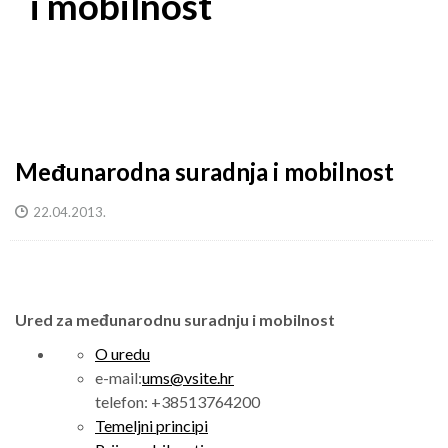
i mobilnost
Međunarodna suradnja i mobilnost
22.04.2013.
Ured za međunarodnu suradnju i mobilnost
O uredu
e-mail:
ums@vsite.hr
telefon: +
38513764200
Temeljni principi