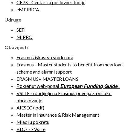
CEPS - Centar za poslovne studije
eMPIRICA
Udruge
SEFI
MIPRO
Obavijesti
Erasmus iskustvo studenata
Erasmus+ Master students to benefit from new loan
scheme and alumni support
ERASMUS+ MASTER LOANS
Pokrenut web-portal
European Funding Guide
VSITE-u dodijeljena Erasmus povelja za visoko
obrazovanje
AIESEC (.pdf)
Master in Insurance & Risk Management
Mladi u pokretu
BLC <-> VsiTe