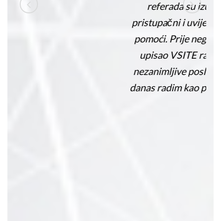
referada su izuzetno
pristupačni i uvijek spremni
pomoći. Prije nego što sam
upisao VSITE radio sam
nezanimljive poslove, a evo
danas radim kao programer.“