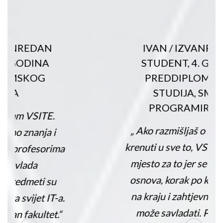
IVAN
/
IZVANREDAN
STUDENT, 4. GODINA
PREDDIPLOMSKOG
STUDIJA, SMJER
PROGRAMIRANJE
„ Ako razmišljaš o IT-ju i kako
krenuti u sve to, VSITE je pravo
mjesto za to jer se počinje od
osnova, korak po korak, pa se
na kraju i zahtjevnije gradivo
može savladati. Profesori i