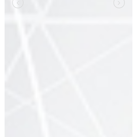
referada su i
pristupačni i uvi
pomoći. Prije ne
upisao VSITE 
nezanimljive pos
danas radim kao 