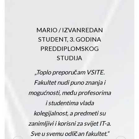
/
IZVANREDAN
IVAN
/
IZVA
T, 3. GODINA
STUDENT, 4.
DIPLOMSKOG
PREDDIPL
STUDIJA
STUDIJA, 
PROGRAMI
reporučam VSITE.
„ Ako razmišljaš o
nudi puno znanja i
krenuti u sve to, V
, među profesorima
mjesto za to jer s
dentima vlada
osnova, korak po 
nost, a predmeti su
na kraju i zahtjev
korisni za svijet IT-a.
može savladati. 
 odličan fakultet.“