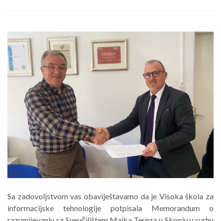
Sa zadovoljstvom vas obaviještavamo da je Visoka škola za
informacijske tehnologije potpisala Memorandum o
razumijevanju sa Sveučilištem Majka Tereza u Skopju u svrhu