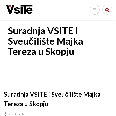
Skoči
na
Search
glavni
sadržaj
Suradnja VSITE i
Sveučilište Majka
Tereza u Skopju
Suradnja VSITE i Sveučilište Majka
Tereza u Skopju
23.03.2023.