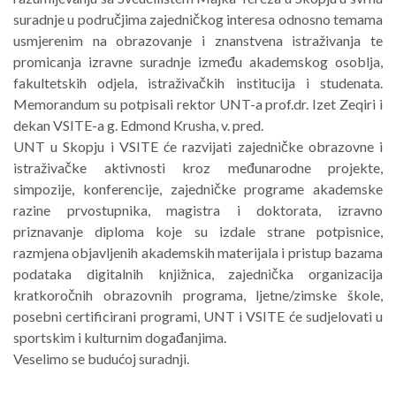
suradnje u područjima zajedničkog interesa odnosno temama
usmjerenim na obrazovanje i znanstvena istraživanja te
promicanja izravne suradnje između akademskog osoblja,
fakultetskih odjela, istraživačkih institucija i studenata.
Memorandum su potpisali rektor UNT-a prof.dr. Izet Zeqiri i
dekan VSITE-a g. Edmond Krusha, v. pred.
UNT u Skopju i VSITE će razvijati zajedničke obrazovne i
istraživačke aktivnosti kroz međunarodne projekte,
simpozije, konferencije, zajedničke programe akademske
razine prvostupnika, magistra i doktorata, izravno
priznavanje diploma koje su izdale strane potpisnice,
razmjena objavljenih akademskih materijala i pristup bazama
podataka digitalnih knjižnica, zajednička organizacija
kratkoročnih obrazovnih programa, ljetne/zimske škole,
posebni certificirani programi, UNT i VSITE će sudjelovati u
sportskim i kulturnim događanjima.
Veselimo se budućoj suradnji.