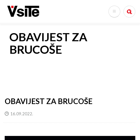
Skoči
na
Search
glavni
sadržaj
OBAVIJEST ZA
BRUCOŠE
OBAVIJEST ZA BRUCOŠE
16.09.2022.