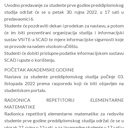
Uvodno predavanje za studente prve godine preddiplomskog
studija održat će se u petak 30. rujna 2022. u 17 sati u
predavaonici 6.
Studente će pozdraviti dekan i prodekan za nastavu, a potom
će im biti prezentirani organizacija studija i informacijski
sustav VSITE-a SCAD te mjere informacijske sigurnosti koje
se provode na našem visokom učilištu.
Studenti će dobiti pristupne podatke informacijskom sustavu
SCAD i upute o korištenju.
POČETAK AKADEMSKE GODINE
Nastava za studente preddiplomskog studija počinje 03.
listopada 2022 prema rasporedu koji će biti objavljen na
studentskom portalu.
RADIONICA REPETITORIJ ELEMENTARNE
MATEMATIKE
Radionica repetitorij elementarne matematike za redovite
studente prve godine preddiplomskog studija održat će se u
utorak 27. rujna u 12 sati, a za izvanredne studente u 17 sati u