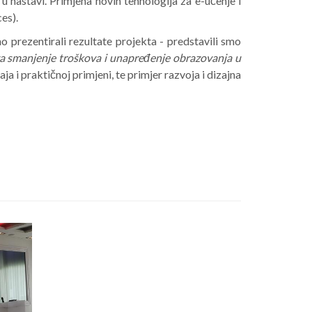
a u nastavi. Primjena novih tehnologija za e-učenje i
es).
prezentirali rezultate projekta - predstavili smo
 za smanjenje troškova i unapređenje obrazovanja u
ja i praktičnoj primjeni, te primjer razvoja i dizajna