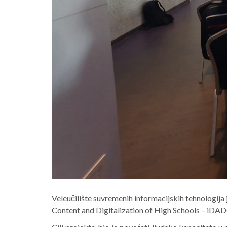
Veleučilište suvremenih informacijskih tehnologija j
Content and Digitalization of High Schools – iDADO