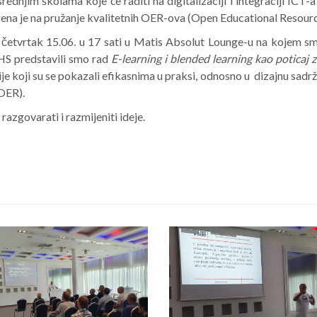
rednjim školama koje će raditi na digitalizaciji i integraciji ICT-
rena je na pružanje kvalitetnih OER-ova (Open Educational Resourc
četvrtak 15.06. u 17 sati u Matis Absolut Lounge-u na kojem smo 
HS predstavili smo rad
E-learning i blended learning kao poticaj
ije koji su se pokazali efikasnima u praksi, odnosno u dizajnu sadrža
(OER).
azgovarati i razmijeniti ideje.