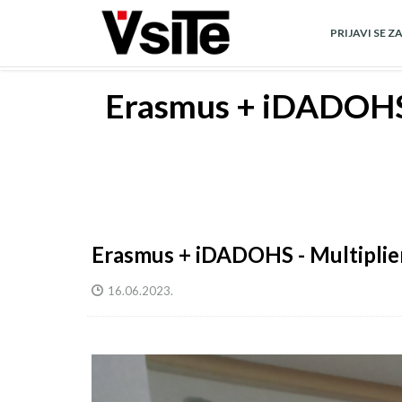
Skoči
na
PRIJAVI SE Z
glavni
sadržaj
Erasmus + iDADOHS 
Erasmus + iDADOHS - Multiplie
16.06.2023.