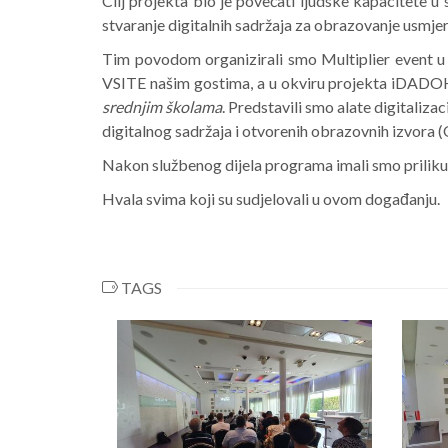
Cilj projekta bio je povećati ljudske kapacitete u s
stvaranje digitalnih sadržaja za obrazovanje usmje
Tim povodom organizirali smo Multiplier event u 
VSITE našim gostima, a u okviru projekta iDADO
srednjim školama
. Predstavili smo alate digitalizac
digitalnog sadržaja i otvorenih obrazovnih izvora 
Nakon službenog dijela programa imali smo priliku r
Hvala svima koji su sudjelovali u ovom događanju.
TAGS