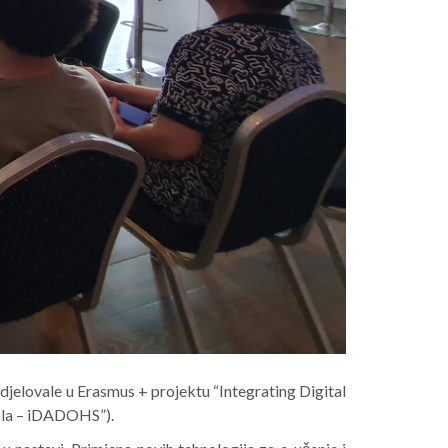
sudjelovale u Erasmus + projektu “Integrating Digital
kola – iDADOHS”).