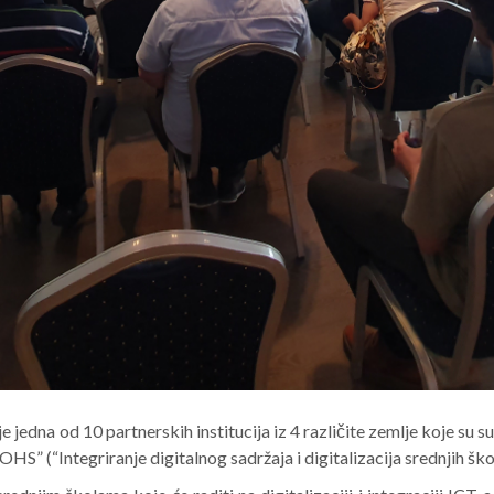
e jedna od 10 partnerskih institucija iz 4 različite zemlje koje su 
HS” (“Integriranje digitalnog sadržaja i digitalizacija srednjih š