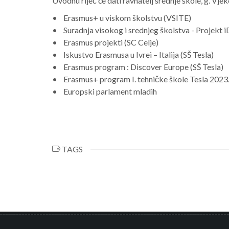
Uvodnu riječ će dati ravnatelj srednje škole, g. Vjek
• Erasmus+ u viskom školstvu (VSITE)
• Suradnja visokog i srednjeg školstva - Projek
• Erasmus projekti (SC Celje)
• Iskustvo Erasmusa u Ivrei – Italija (SŠ Tesla)
• Erasmus program : Discover Europe (SŠ Tesla)
• Erasmus+ program I. tehničke škole Tesla 2023
• Europski parlament mladih
TAGS