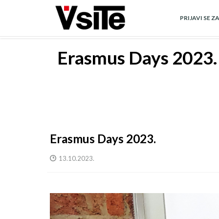
Skoči
na
PRIJAVI SE Z
glavni
sadržaj
Erasmus Days 2023.
Erasmus Days 2023.
13.10.2023.