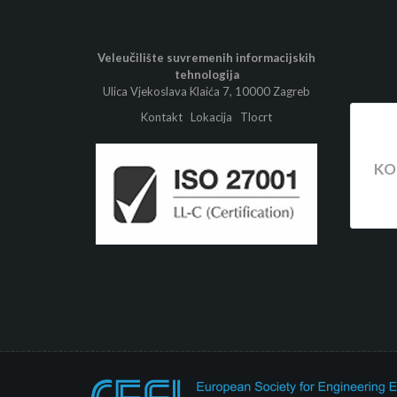
Veleučilište suvremenih informacijskih
tehnologija
Ulica Vjekoslava Klaića 7, 10000 Zagreb
Kontakt
Lokacija
Tlocrt
KO