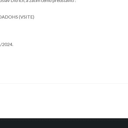
oslav Ditrich, a zatim ćemo predstaviti :
t iDADOHS (VSITE)
./2024.