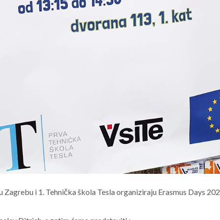
 u Zagrebu i 1. Tehnička škola Tesla organiziraju Erasmus Days 202