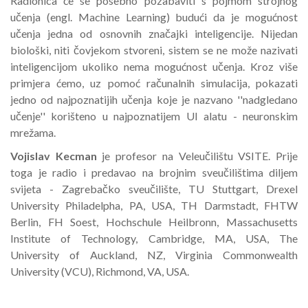
Radionica će se posebno pozabaviti s pojmom strojnog
učenja (engl. Machine Learning) budući da je mogućnost
učenja jedna od osnovnih značajki inteligencije. Nijedan
biološki, niti čovjekom stvoreni, sistem se ne može nazivati
inteligencijom ukoliko nema mogućnost učenja. Kroz više
primjera ćemo, uz pomoć računalnih simulacija, pokazati
jedno od najpoznatijih učenja koje je nazvano ''nadgledano
učenje'' korišteno u najpoznatijem UI alatu - neuronskim
mrežama.
Vojislav Kecman
je profesor na Veleučilištu VSITE. Prije
toga je radio i predavao na brojnim sveučilištima diljem
svijeta - Zagrebačko sveučilište, TU Stuttgart, Drexel
University Philadelpha, PA, USA, TH Darmstadt, FHTW
Berlin, FH Soest, Hochschule Heilbronn, Massachusetts
Institute of Technology, Cambridge, MA, USA, The
University of Auckland, NZ, Virginia Commonwealth
University (VCU), Richmond, VA, USA.