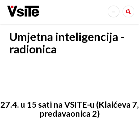
Skoči
na
Search
glavni
sadržaj
Umjetna inteligencija -
radionica
27.4. u 15 sati na VSITE-u (Klaićeva 7,
predavaonica 2)