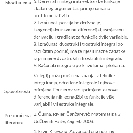
6. Derivirati i integrirati vektorske funkcije
Ishodi učenja
skalarnog argumenta s primjenama na
probleme iz fizike.
7. Izračunati parcijalne derivacije,
tangencijalnu ravninu, diferencijal, usmjerenu
derivaciju i gradijent za funkcije dvije varijable.
8. Izračunati dvostruki i trostruki integral po
različitim područjima te riješiti razne zadatke
iz primjene dvostrukih i trostrukih integrala.
9. Računati integrale po krivuljama i plohama.
Kolegij pruža proširena znanja iz tehnike
integriranja, određene integrale i njihove
primjene, Fourierov red i primjene, osnove
Sposobnosti
diferencijalnih jednadžbi te funkcije više
varijabli i višestruke integrale.
1. Čulina, Rivier, Čančarević: Matematika 3,
Preporučena
Udžbenik Vsite, Zagreb 2008.
literatura
1. Ervin Kreyszig: Advanced engineering