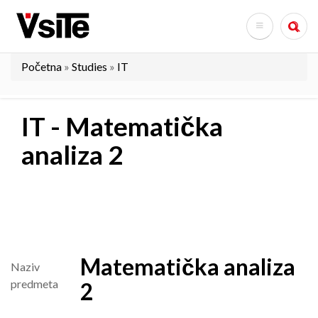
Skoči
na
Search
glavni
sadržaj
Početna
Studies
IT
Breadcrumb
IT - Matematička
analiza 2
Matematička analiza
Naziv
predmeta
2