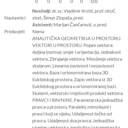
0
0
0
0
0
105
Nositelji:
dr. sc. Vladimir Krstić, prof. struč.
Nastavnici
stud., Šimun Zlopaša, pred.
Asistenti:
Marijan Čančarević, v. pred.
Preduvjeti
Nema
ANALITIČKA GEOMETRIJA U PROSTORU.
VEKTORI U PROSTORU. Pojam vektora:
duljina (norma), smjer i orijentacija. Jednakost
vektora. Zbrajanje vektora. Množenje vektora
skalarom. Linearna zavisnost i nezavisnost
vektora. Baza i ortonormirana baza 3D
Euklidskog prostora. Zapis vektora iz 3D
Euklidskog prostora u ortonormiranoj bazi.
Skalarni, vektorski i mješoviti produkt vektora.
PRAVCI I RAVNINE. Parametarska jednadžba
pravca u prostoru. Paralelni, mimoilazni i
pravci koji se sijeku. Udaljenost točke od
pravca. Udaljenost dva pravca. Jednadžba
ravnine: vektorska, implicitna i parametarska.