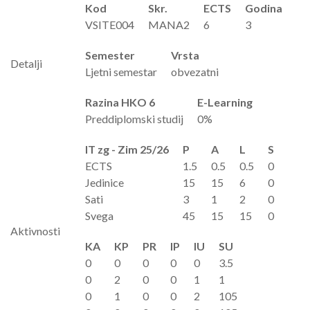
Kod
Skr.
ECTS
Godina
VSITE004
MANA2
6
3
Semester
Vrsta
Detalji
Ljetni semestar
obvezatni
Razina HKO 6
E-Learning
Preddiplomski studij
0%
IT zg - Zim 25/26
P
A
L
S
ECTS
1.5
0.5
0.5
0
Jedinice
15
15
6
0
Sati
3
1
2
0
Svega
45
15
15
0
Aktivnosti
KA
KP
PR
IP
IU
SU
0
0
0
0
0
3.5
0
2
0
0
1
1
0
1
0
0
2
105