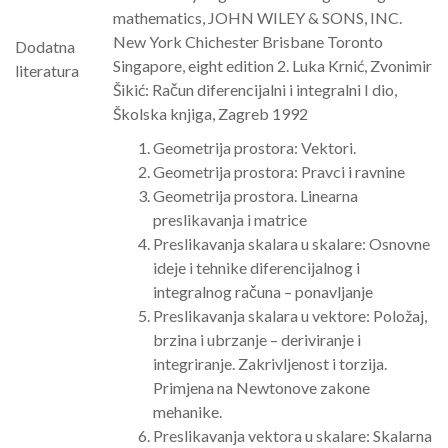
mathematics, JOHN WILEY & SONS, INC.
New York Chichester Brisbane Toronto
Dodatna
Singapore, eight edition 2. Luka Krnić, Zvonimir
literatura
Šikić: Račun diferencijalni i integralni I dio,
Školska knjiga, Zagreb 1992
Geometrija prostora: Vektori.
Geometrija prostora: Pravci i ravnine
Geometrija prostora. Linearna
preslikavanja i matrice
Preslikavanja skalara u skalare: Osnovne
ideje i tehnike diferencijalnog i
integralnog računa – ponavljanje
Preslikavanja skalara u vektore: Položaj,
brzina i ubrzanje – deriviranje i
integriranje. Zakrivljenost i torzija.
Primjena na Newtonove zakone
mehanike.
Preslikavanja vektora u skalare: Skalarna