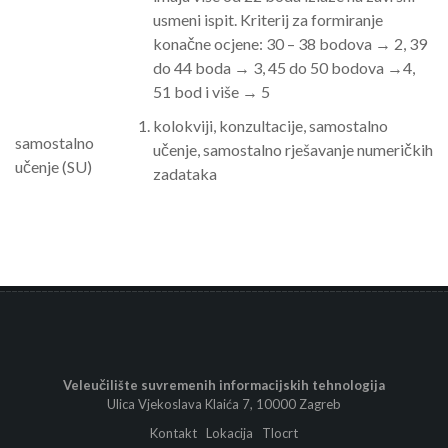
usmeni ispit. Kriterij za formiranje
konačne ocjene: 30 – 38 bodova → 2, 39
do 44 boda → 3, 45 do 50 bodova →4,
51 bod i više → 5
kolokviji, konzultacije, samostalno
samostalno
učenje, samostalno rješavanje numeričkih
učenje (SU)
zadataka
Veleučilište suvremenih informacijskih tehnologija
Ulica Vjekoslava Klaića 7, 10000 Zagreb
Kontakt
Lokacija
Tlocrt