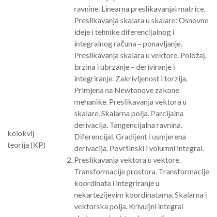
ravnine. Linearna preslikavanjai matrice.
Preslikavanja skalara u skalare: Osnovne
ideje i tehnike diferencijalnog i
integralnog računa – ponavljanje.
Preslikavanja skalara u vektore. Položaj,
brzina i ubrzanje – deriviranje i
integriranje. Zakrivljenost i torzija.
Primjena na Newtonove zakone
mehanike. Preslikavanja vektora u
skalare. Skalarna polja. Parcijalna
derivacija. Tangencijalna ravnina.
kolokvij -
Diferencijal. Gradijent i usmjerena
teorija (KP)
derivacija. Površinski i volumni integral.
Preslikavanja vektora u vektore.
Transformacije prostora. Transformacije
koordinata i integriranje u
nekartezijevim koordinatama. Skalarna i
vektorska polja. Krivuljni integral