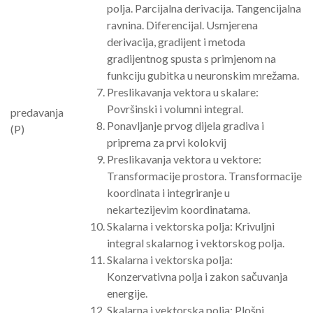
polja. Parcijalna derivacija. Tangencijalna
ravnina. Diferencijal. Usmjerena
derivacija, gradijent i metoda
gradijentnog spusta s primjenom na
funkciju gubitka u neuronskim mrežama.
Preslikavanja vektora u skalare:
Površinski i volumni integral.
predavanja
Ponavljanje prvog dijela gradiva i
(P)
priprema za prvi kolokvij
Preslikavanja vektora u vektore:
Transformacije prostora. Transformacije
koordinata i integriranje u
nekartezijevim koordinatama.
Skalarna i vektorska polja: Krivuljni
integral skalarnog i vektorskog polja.
Skalarna i vektorska polja:
Konzervativna polja i zakon sačuvanja
energije.
Skalarna i vektorska polja: Plošni