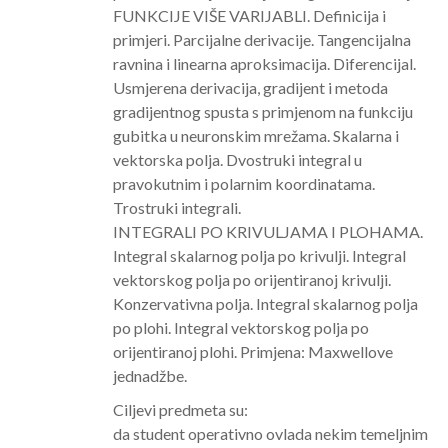
FUNKCIJE VIŠE VARIJABLI. Definicija i
primjeri. Parcijalne derivacije. Tangencijalna
ravnina i linearna aproksimacija. Diferencijal.
Usmjerena derivacija, gradijent i metoda
gradijentnog spusta s primjenom na funkciju
gubitka u neuronskim mrežama. Skalarna i
vektorska polja. Dvostruki integral u
pravokutnim i polarnim koordinatama.
Trostruki integrali.
INTEGRALI PO KRIVULJAMA I PLOHAMA.
Integral skalarnog polja po krivulji. Integral
vektorskog polja po orijentiranoj krivulji.
Konzervativna polja. Integral skalarnog polja
po plohi. Integral vektorskog polja po
orijentiranoj plohi. Primjena: Maxwellove
jednadžbe.
Ciljevi predmeta su:
da student operativno ovlada nekim temeljnim