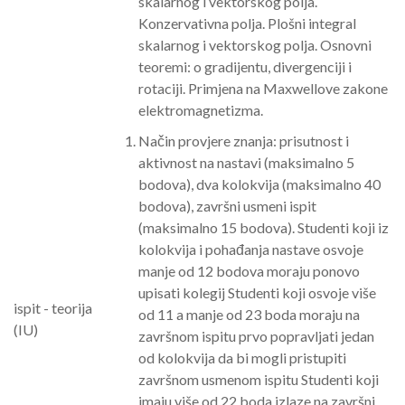
skalarnog i vektorskog polja.
Konzervativna polja. Plošni integral
skalarnog i vektorskog polja. Osnovni
teoremi: o gradijentu, divergenciji i
rotaciji. Primjena na Maxwellove zakone
elektromagnetizma.
Način provjere znanja: prisutnost i
aktivnost na nastavi (maksimalno 5
bodova), dva kolokvija (maksimalno 40
bodova), završni usmeni ispit
(maksimalno 15 bodova). Studenti koji iz
kolokvija i pohađanja nastave osvoje
manje od 12 bodova moraju ponovo
upisati kolegij Studenti koji osvoje više
ispit - teorija
od 11 a manje od 23 boda moraju na
(IU)
završnom ispitu prvo popravljati jedan
od kolokvija da bi mogli pristupiti
završnom usmenom ispitu Studenti koji
imaju više od 22 boda izlaze na završni