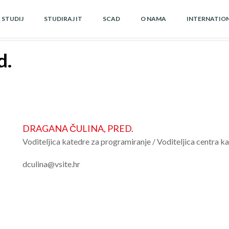
A STUDIJ
STUDIRAJ IT
SCAD
O NAMA
INTERNATIO
d.
DRAGANA ČULINA, PRED.
Voditeljica katedre za programiranje / Voditeljica centra kar
dculina@vsite.hr