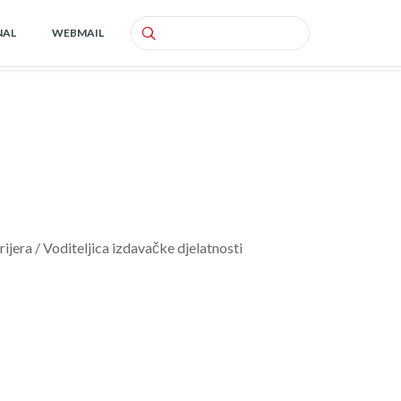
NAL
WEBMAIL
Search
ijera / Voditeljica izdavačke djelatnosti