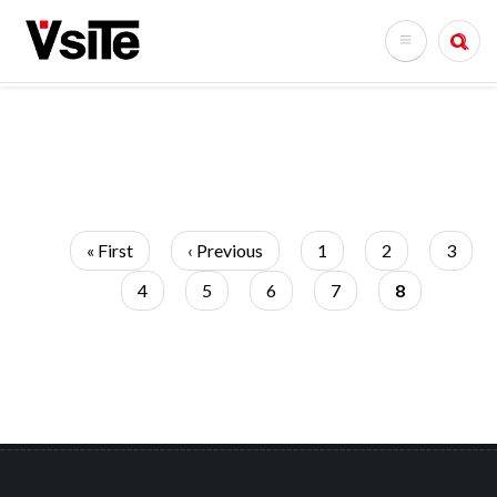
Skip
to
Search
main
content
Pagination
First
« First
Previous
‹ Previous
Page
1
Page
2
Page
3
page
page
Page
4
Page
5
Page
6
Page
7
Current
8
page