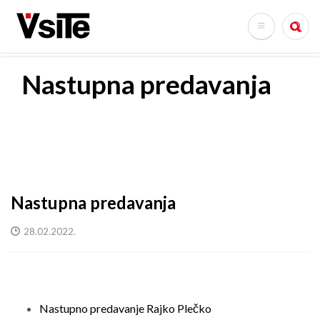
Skip
to
Search
main
content
Nastupna predavanja
Nastupna predavanja
28.02.2022.
Nastupno predavanje Rajko Plečko