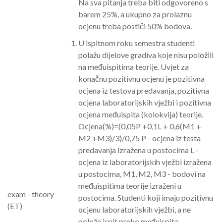
Na sva pitanja treba biti odgovoreno s
barem 25%, a ukupno za prolaznu
ocjenu treba postiči 50% bodova.
U ispitnom roku semestra studenti
polažu dijelove gradiva koje nisu položili
na međuispitima teorije. Uvjet za
konačnu pozitivnu ocjenu je pozitivna
ocjena iz testova predavanja, pozitivna
ocjena laboratorijskih vježbi i pozitivna
ocjena međuispita (kolokvija) teorije.
Ocjena(%)=(0,05P +0,1L + 0,6(M1 +
M2 +M3)/3)/0,75 P - ocjena iz testa
predavanja izražena u postocima L -
ocjena iz laboratorijskih vježbi izražena
u postocima, M1, M2, M3 - bodovi na
međuispitima teorije izraženi u
exam - theory
postocima. Studenti koji imaju pozitivnu
(ET)
ocjenu laboratorijskih vježbi, a ne
polože ispit preko međuispita