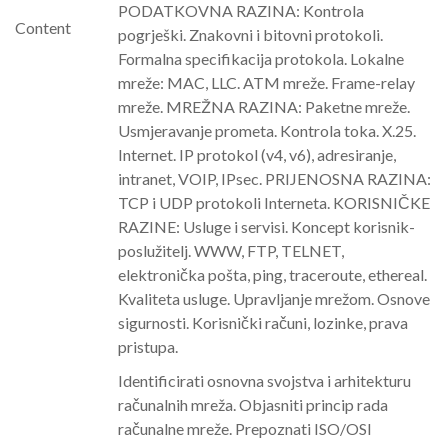
PODATKOVNA RAZINA: Kontrola
Content
pogrješki. Znakovni i bitovni protokoli.
Formalna specifikacija protokola. Lokalne
mreže: MAC, LLC. ATM mreže. Frame-relay
mreže. MREŽNA RAZINA: Paketne mreže.
Usmjeravanje prometa. Kontrola toka. X.25.
Internet. IP protokol (v4, v6), adresiranje,
intranet, VOIP, IPsec. PRIJENOSNA RAZINA:
TCP i UDP protokoli Interneta. KORISNIČKE
RAZINE: Usluge i servisi. Koncept korisnik-
poslužitelj. WWW, FTP, TELNET,
elektronička pošta, ping, traceroute, ethereal.
Kvaliteta usluge. Upravljanje mrežom. Osnove
sigurnosti. Korisnički računi, lozinke, prava
pristupa.
Identificirati osnovna svojstva i arhitekturu
računalnih mreža. Objasniti princip rada
računalne mreže. Prepoznati ISO/OSI