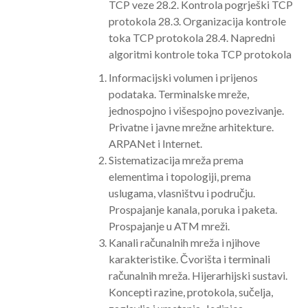
TCP veze 28.2. Kontrola pogrješki TCP
protokola 28.3. Organizacija kontrole
toka TCP protokola 28.4. Napredni
algoritmi kontrole toka TCP protokola
Informacijski volumen i prijenos
podataka. Terminalske mreže,
jednospojno i višespojno povezivanje.
Privatne i javne mrežne arhitekture.
ARPANet i Internet.
Sistematizacija mreža prema
elementima i topologiji, prema
uslugama, vlasništvu i području.
Prospajanje kanala, poruka i paketa.
Prospajanje u ATM mreži.
Kanali računalnih mreža i njihove
karakteristike. Čvorišta i terminali
računalnih mreža. Hijerarhijski sustavi.
Koncepti razine, protokola, sučelja,