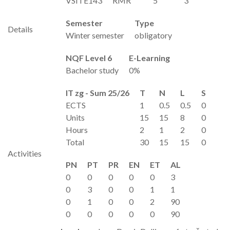
VSITE143
RMR
5
3
Semester
Type
Details
Winter semester
obligatory
NQF Level 6
E-Learning
Bachelor study
0%
IT zg - Sum 25/26
T
N
L
S
ECTS
1
0.5
0.5
0
Units
15
15
8
0
Hours
2
1
2
0
Total
30
15
15
0
Activities
PN
PT
PR
EN
ET
AL
0
0
0
0
0
3
0
3
0
0
1
1
0
1
0
0
2
90
0
0
0
0
0
90