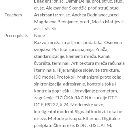
Leaders:
dr. sc. Damir Delija, prof. struč. stud.,
dr. sc. Aleksandar Skendžić, prof. struč. stud.
Teachers
Assistants:
mr. sc. Andrea Bednjanec, pred.,
Magdalena Bednjanec, pred., Mario Matijević,
asist. vis. šk.
Prerequisits
None
Razvoj mreža za prijenos podataka. Osnovna
svojstva. Postupci prospajanja. Značaj
standardizacije. Elementi mreža. Kanali,
čvorišta, terminali. Arhitektura mreža računala
i terminala. Hijerarhijske slojevite strukture.
ISO model. Protokoli. Mehanizmi protokola:
sinkronizacija, adresiranje, kontrola toka i
kontrola pogrješki. Upravljanje prometom,
zagušenje. FIZIČKA RAZINA: sučelje DTE-
DCE, RS232, X.24. Modemske veze,
inteligentni modemi. Signalni kodovi. Lokalne
mreže. Metode pristupa. Ethernet. Digitalne
pretplatničke mreže: ISDN, xDSL. ATM.