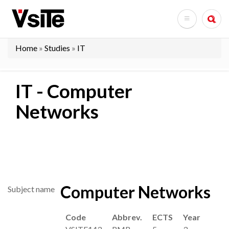
Skip
to
Search
main
content
Home
Studies
IT
Breadcrumb
IT - Computer
Networks
Computer Networks
Subject name
Code
Abbrev.
ECTS
Year