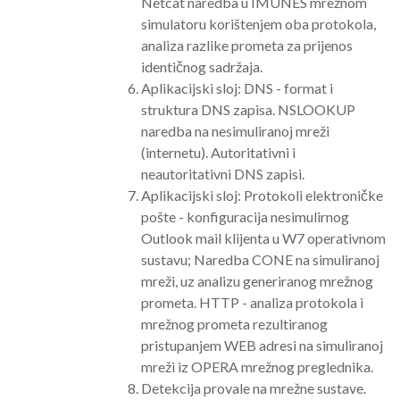
Netcat naredba u IMUNES mrežnom
simulatoru korištenjem oba protokola,
analiza razlike prometa za prijenos
identičnog sadržaja.
Aplikacijski sloj: DNS - format i
struktura DNS zapisa. NSLOOKUP
naredba na nesimuliranoj mreži
(internetu). Autoritativni i
neautoritativni DNS zapisi.
Aplikacijski sloj: Protokoli elektroničke
pošte - konfiguracija nesimulirnog
Outlook mail klijenta u W7 operativnom
sustavu; Naredba CONE na simuliranoj
mreži, uz analizu generiranog mrežnog
prometa. HTTP - analiza protokola i
mrežnog prometa rezultiranog
pristupanjem WEB adresi na simuliranoj
mreži iz OPERA mrežnog preglednika.
Detekcija provale na mrežne sustave.