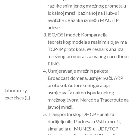
razlike snimljenog mrežnog prometa u
lokalnoj mreži baziranoj na Hub-u i
Switch-u. Razlika između MAC i IP
adese.
ISO/OSI model: Komparacija
teoretskog modela s realnim slojevima
TCP/IP protokola. Wireshark analiza
mrežnog prometa izazvanog naredbom
PING .
Usmjeravanje mrežnih paketa:
Broadcast domena, usmjerivači. ARP
protokol. Autorekonfiguracija
laboratory
usmjerivača nakon ispada nekog
exercises (L)
mrežnog čvora. Naredba Traceroute na
javnoj mreži.
Transportni sloj: DHCP - analiza
dodijeljenih IP adresa u VsiTe mreži,
simulacija u IMUNES-u. UDP/TCP -