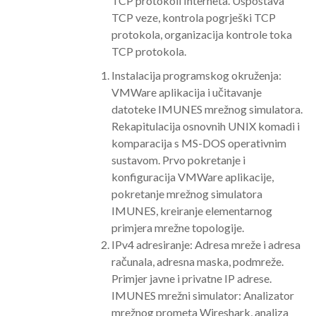
TCP protokoli Interneta. Uspostava
TCP veze, kontrola pogrješki TCP
protokola, organizacija kontrole toka
TCP protokola.
Instalacija programskog okruženja:
VMWare aplikacija i učitavanje
datoteke IMUNES mrežnog simulatora.
Rekapitulacija osnovnih UNIX komadi i
komparacija s MS-DOS operativnim
sustavom. Prvo pokretanje i
konfiguracija VMWare aplikacije,
pokretanje mrežnog simulatora
IMUNES, kreiranje elementarnog
primjera mrežne topologije.
IPv4 adresiranje: Adresa mreže i adresa
računala, adresna maska, podmreže.
Primjer javne i privatne IP adrese.
IMUNES mrežni simulator: Analizator
mrežnog prometa Wireshark, analiza