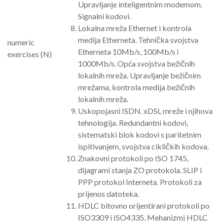
Upravljanje inteligentnim modemom.
Signalni kodovi.
Lokalna mreža Ethernet i kontrola
medija Etherneta. Tehnička svojstva
numeric
Etherneta 10Mb/s, 100Mb/s i
exercises (N)
1000Mb/s. Opća svojstva bežičnih
lokalnih mreža. Upravljanje bežičnim
mrežama, kontrola medija bežičnih
lokalnih mreža.
Uskopojasni ISDN. xDSL mreže i njihova
tehnologija. Redundantni kodovi,
sistematski blok kodovi s paritetnim
ispitivanjem, svojstva cikličkih kodova.
Znakovni protokoli po ISO 1745,
dijagrami stanja ZO protokola. SLIP i
PPP protokol Interneta. Protokoli za
prijenos datoteka.
HDLC bitovno orijentirani protokoli po
ISO3309 i ISO4335. Mehanizmi HDLC