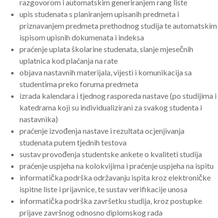
razgovorom i automatskim generiranjem rang liste
upis studenata s planiranjem upisanih predmeta i
priznavanjem predmeta prethodnog studija te automatskim
ispisom upisnih dokumenata i indeksa
praćenje uplata školarine studenata, slanje mjesečnih
uplatnica kod plaćanja na rate
objava nastavnih materijala, vijesti i komunikacija sa
studentima preko foruma predmeta
izrada kalendara i tjednog rasporeda nastave (po studijima i
katedrama koji su individualizirani za svakog studenta i
nastavnika)
praćenje izvođenja nastave i rezultata ocjenjivanja
studenata putem tjednih testova
sustav provođenja studentske ankete o kvaliteti studija
praćenje uspjeha na kolokvijima i praćenje uspjeha na ispitu
informatička podrška održavanju ispita kroz elektroničke
ispitne liste i prijavnice, te sustav verifikacije unosa
informatička podrška završetku studija, kroz postupke
prijave završnog odnosno diplomskog rada