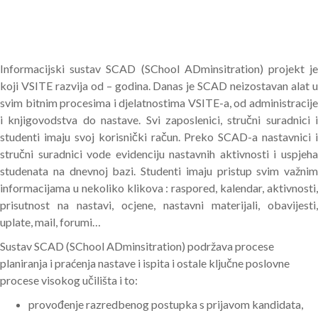
Informacijski sustav SCAD (SChool ADminsitration) projekt je
koji VSITE razvija od – godina. Danas je SCAD neizostavan alat u
svim bitnim procesima i djelatnostima VSITE-a, od administracije
i knjigovodstva do nastave. Svi zaposlenici, stručni suradnici i
studenti imaju svoj korisnički račun. Preko SCAD-a nastavnici i
stručni suradnici vode evidenciju nastavnih aktivnosti i uspjeha
studenata na dnevnoj bazi. Studenti imaju pristup svim važnim
informacijama u nekoliko klikova : raspored, kalendar, aktivnosti,
prisutnost na nastavi, ocjene, nastavni materijali, obavijesti,
uplate, mail, forumi…
Sustav SCAD (SChool ADminsitration) podržava procese
planiranja i praćenja nastave i ispita i ostale ključne poslovne
procese visokog učilišta i to:
provođenje razredbenog postupka s prijavom kandidata,